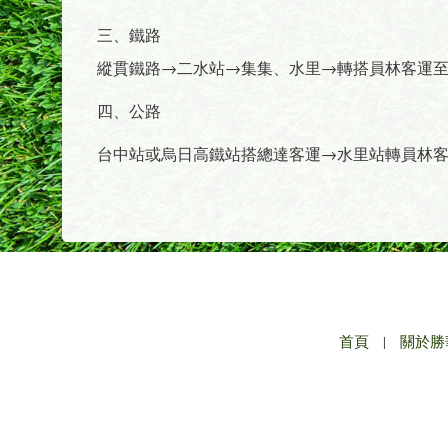
三、鐵路
縱貫鐵路→二水站→集集、水里→轉搭員林客運
四、公路
台中站或烏日高鐵站搭總達客運→水里站轉員林
首頁
|
關於勝