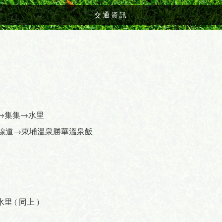
交通資訊
→集集→水里
投60線道→東埔溫泉勝華溫泉飯
( 同上 )