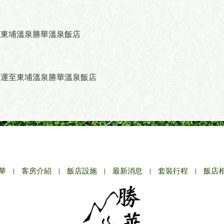
至東埔溫泉勝華溫泉飯店
客運至東埔溫泉勝華溫泉飯店
華
|
客房介紹
|
飯店設施
|
最新消息
|
套裝行程
|
飯店