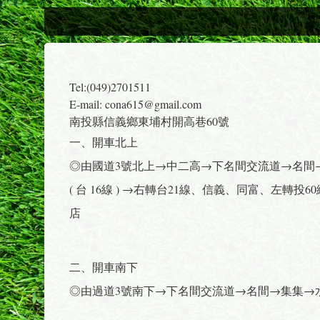
Tel:(049)2701511
E-mail: cona615@gmail.com
南投縣信義鄉東埔村開高巷60號
一、開車北上
◎由國道3號北上→中二高→下名間交流道→名間
( 台 16線 ) →右轉台21線、信義、同富、左轉
店
二、開車南下
◎由過道3號南下→下名間交流道→名間→集集→水里 